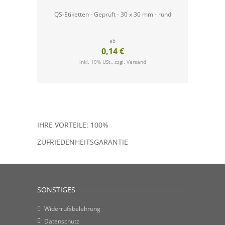
QS-Etiketten - Geprüft - 30 x 30 mm - rund
QS-Eti
ab
0,14 €
inkl. 19% USt., zzgl.
Versand
IHRE VORTEILE: 100%
ZUFRIEDENHEITSGARANTIE
SONSTIGES
Widerrufsbelehrung
Datenschutz