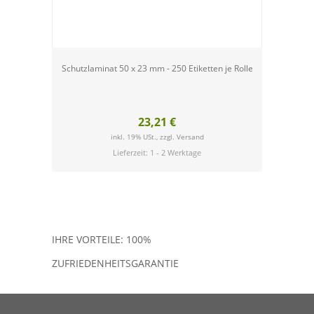
Schutzlaminat 50 x 23 mm - 250 Etiketten je Rolle
QS-Etike
23,21 €
inkl. 19% USt., zzgl.
Versand
Lieferzeit: 1 - 2 Werktage
IHRE VORTEILE: 100%
ZUFRIEDENHEITSGARANTIE