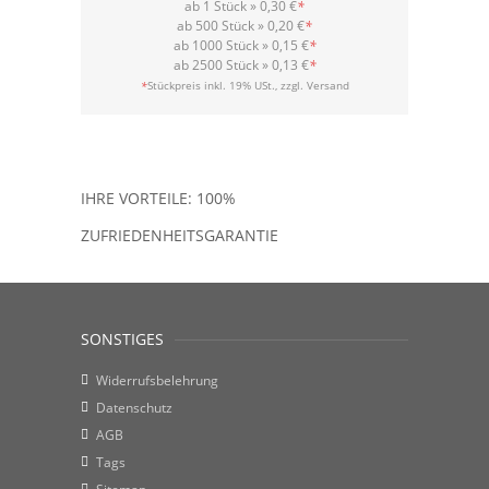
ab 1 Stück »
0,30 €
*
ab 500 Stück »
0,20 €
*
ab 1000 Stück »
0,15 €
*
ab 2500 Stück »
0,13 €
*
Versand
*
Stückpreis inkl. 19% USt., zzgl.
IHRE VORTEILE: 100%
ZUFRIEDENHEITSGARANTIE
SONSTIGES
Widerrufsbelehrung
Datenschutz
AGB
Tags