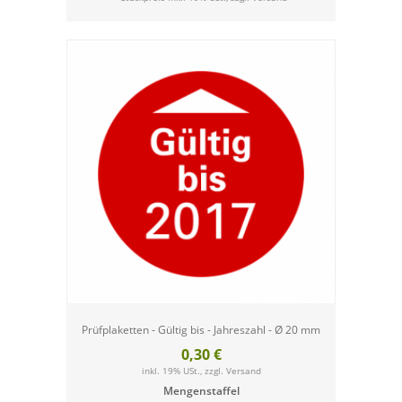
Prüfplaketten - Gültig bis - Jahreszahl - Ø 20 mm
0,30 €
inkl. 19% USt., zzgl.
Versand
Mengenstaffel