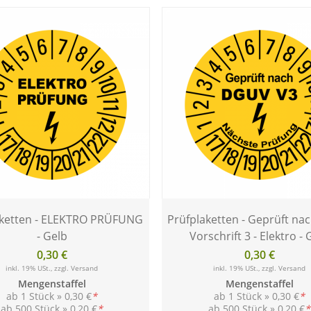
aketten - ELEKTRO PRÜFUNG
Prüfplaketten - Geprüft n
- Gelb
Vorschrift 3 - Elektro - 
0,30 €
0,30 €
inkl. 19% USt., zzgl.
Versand
inkl. 19% USt., zzgl.
Versand
Mengenstaffel
Mengenstaffel
ab 1 Stück »
0,30 €
*
ab 1 Stück »
0,30 €
*
ab 500 Stück »
0,20 €
*
ab 500 Stück »
0,20 €
*