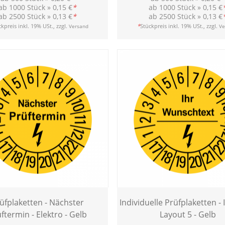
ab 1000 Stück »
0,15 €
*
ab 1000 Stück »
0,15 €
ab 2500 Stück »
0,13 €
*
ab 2500 Stück »
0,13 €
kpreis inkl. 19% USt., zzgl.
*
Stückpreis inkl. 19% USt., zzgl.
Versand
Ve
üfplaketten - Nächster
Individuelle Prüfplaketten - I
ftermin - Elektro - Gelb
Layout 5 - Gelb