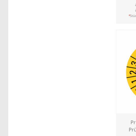
*
Stüc
Pr
Prü