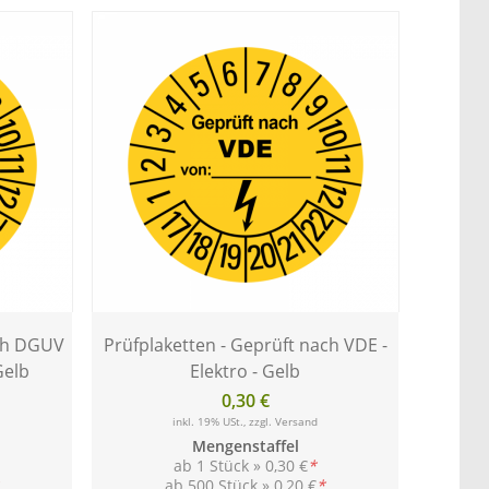
ach DGUV
Prüfplaketten - Geprüft nach VDE -
Gelb
Elektro - Gelb
0,30 €
inkl. 19% USt., zzgl.
Versand
Mengenstaffel
ab 1 Stück »
0,30 €
*
ab 500 Stück »
0,20 €
*