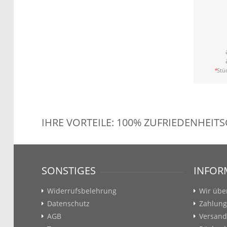
*
Stüc
IHRE VORTEILE: 100% ZUFRIEDENHEIT
SONSTIGES
INFOR
Widerrufsbelehrung
Wir übe
Datenschutz
Zahlung
AGB
Versand